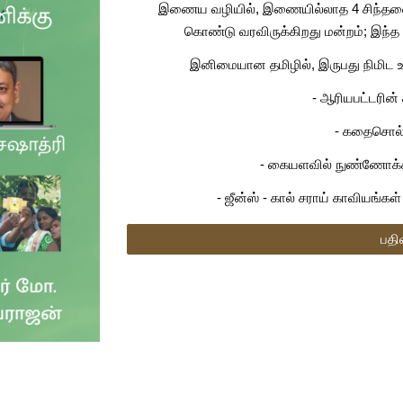
இணைய வழியில், இணையில்லாத 4 சிந்தனை
கொண்டு வரவிருக்கிறது மன்றம்; இந்
இனிமையான தமிழில், இருபது நிமிட உ
- ஆரியபட்டரின் 
- கதைசொல்
- கையளவில் நுண்ணோக்கி
- ஜீன்ஸ் - கால் சராய் காவியங்க
பதி