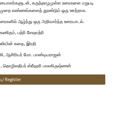
யாளர்களுடன், கருத்தாழமுள்ள உரைகளை மறுபடி 
த முறை எண்ணங்களைத் தூண்டும் ஒரு ஊற்றாக.
ரைகளில் ஆழ்ந்து ஒரு அறிவார்ந்த உரையாடல்.
கணிதம், பத்ரி சேஷாத்ரி
லியின் கதை, இரதி
, ஆசிரியர் மோ. பாண்டியராஜன்
ள் , தொழிலதிபர் ஸ்ரீஹரி பாலகிருஷ்ணன்
வு/ Register