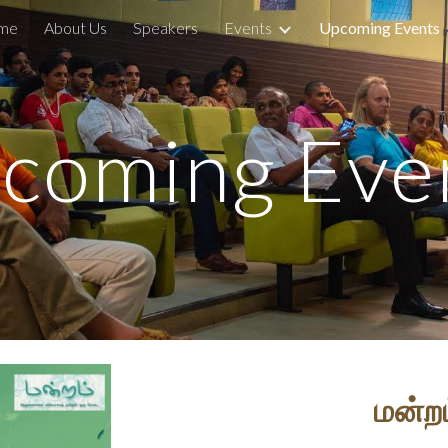
me
About Us
Speakers
Events
Upcoming Events
ip to main content
Skip to navigat
coming Eve
மன்ற