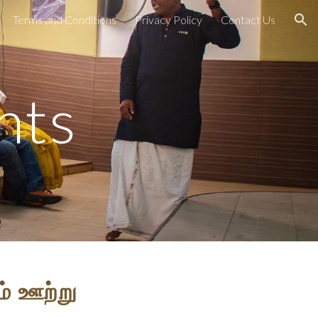
Terms and Conditions
Privacy Policy
Contact Us
ion
nts
ம் ஊற்று 