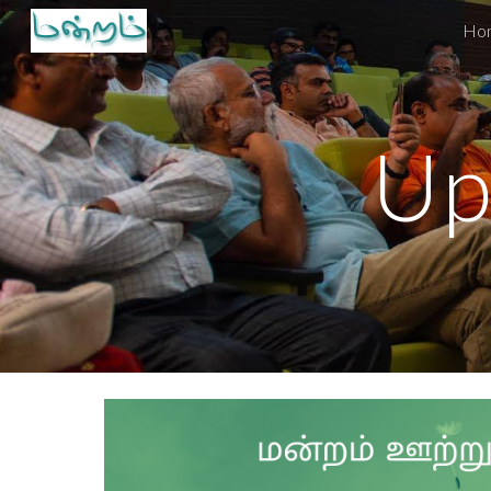
Ho
Sk
Up